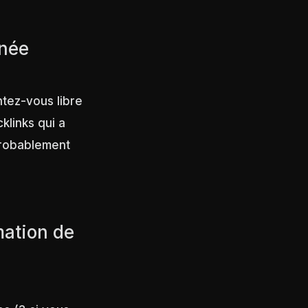
rnée
ntez-vous libre
klinks qui a
 probablement
mation de