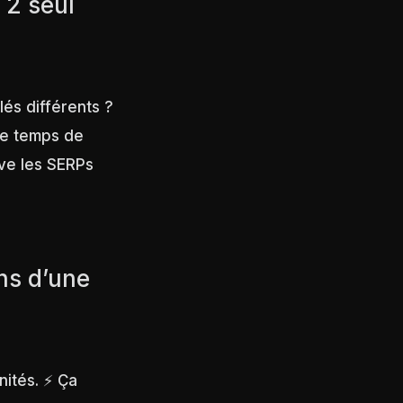
 2 seul
lés différents ?
le temps de
rve les SERPs
ns d’une
ités. ⚡️ Ça