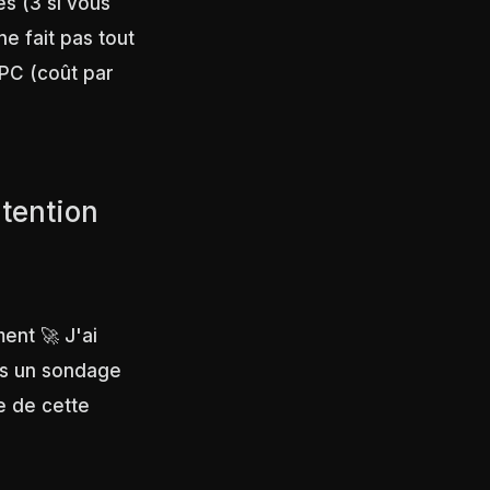
s (3 si vous
e fait pas tout
CPC (coût par
tention
ent 🚀 J'ai
ns un sondage
e de cette