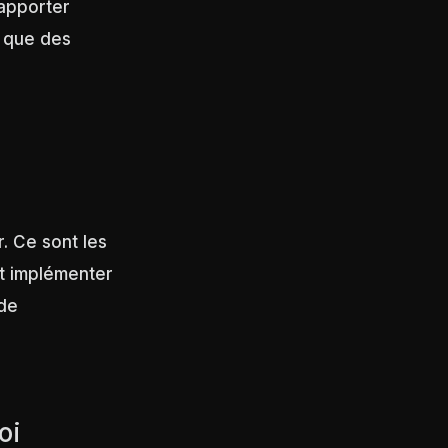
rapporter
t que des
. Ce sont les
et implémenter
 de
oi