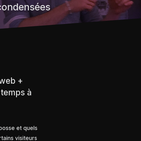
 condensées
 web +
 temps à
on bosse et quels
tains visiteurs