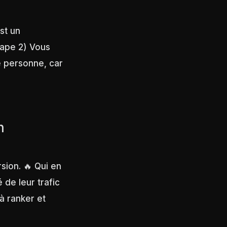
st un
tape 2) Vous
e personne, car
n
sion. 🔥 Qui en
é de leur trafic
à ranker et