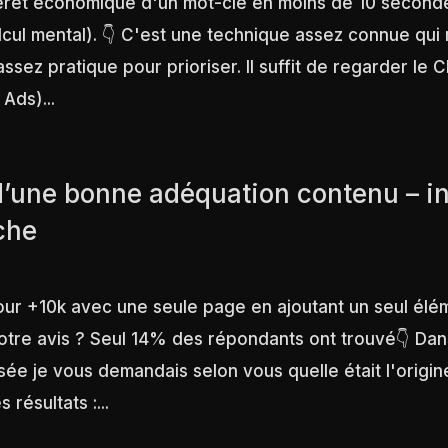
érêt économique d'un mot-clé en moins de 10 seconde
lcul mental). 👇 C'est une technique assez connue qui n
assez pratique pour prioriser. Il suffit de regarder le 
Ads)...
d’une bonne adéquation contenu – in
che
our +10k avec une seule page en ajoutant un seul élém
votre avis ? Seul 14% des répondants ont trouvé👇 Da
sée je vous demandais selon vous quelle était l'origin
 résultats :...