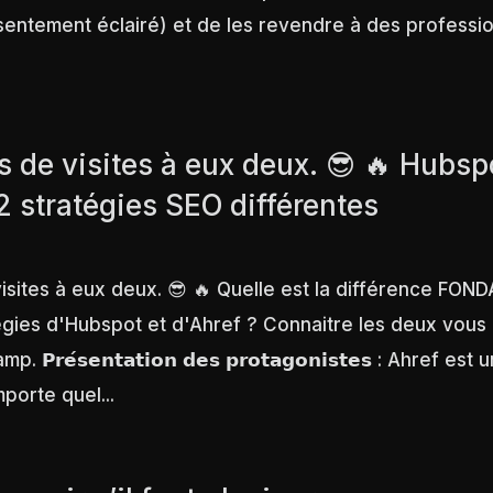
sentement éclairé) et de les revendre à des professio
s de visites à eux deux. 😎 🔥 Hubsp
2 stratégies SEO différentes
 visites à eux deux. 😎 🔥 Quelle est la différence F
tégies d'Hubspot et d'Ahref ? Connaitre les deux vous
𝗣𝗿𝗲́𝘀𝗲𝗻𝘁𝗮𝘁𝗶𝗼𝗻 𝗱𝗲𝘀 𝗽𝗿𝗼𝘁𝗮𝗴𝗼𝗻𝗶𝘀𝘁𝗲𝘀 : Ahref est
porte quel...